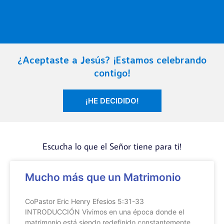
¿Aceptaste a Jesús? ¡Estamos celebrando
YA puede
contigo!
notificar sus
Diezmos y
¡HE DECIDIDO!
Ofrendas
Escucha lo que el Señor tiene para ti!
NOTIFICAR!
Mucho más que un Matrimonio
CoPastor Eric Henry Efesios 5:31-33
INTRODUCCIÓN Vivimos en una época donde el
matrimonio está siendo redefinido constantemente.