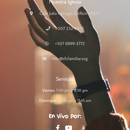
Nuestra Iglesia
Calle Julio Fábrega, Edificio #5857
+507 232-0012
+507 6999-3772
info@cfcfamiliar.org
Servicios
Viernes:
7:00 pm a 8:30 pm
Domingos:
10:00 am a 11:45 am
En Vivo Por: