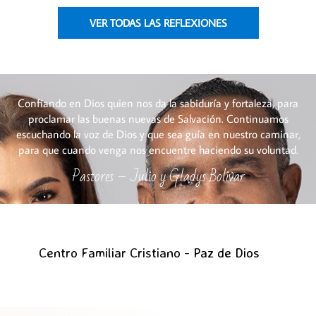
VER TODAS LAS REFLEXIONES
Confiando en Dios quien nos da la sabiduría y fortaleza, para
proclamar las buenas nuevas de Salvación. Continuamos
escuchando la voz de Dios y que sea guía en nuestro caminar,
para que cuando venga nos encuentre haciendo su voluntad.
Pastores – Julio y Gladys Bolivar
Centro Familiar Cristiano -
P
a
z
d
e
D
i
o
s