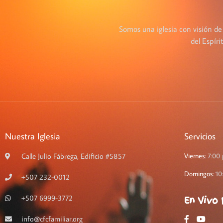
Somos una iglesia con visión de
del Espír
Nuestra Iglesia
Servicios
Calle Julio Fábrega, Edificio #5857
Viernes:
7:00
Domingos:
10
+507 232-0012
+507 6999-3772
En Vivo 
info@cfcfamiliar.org