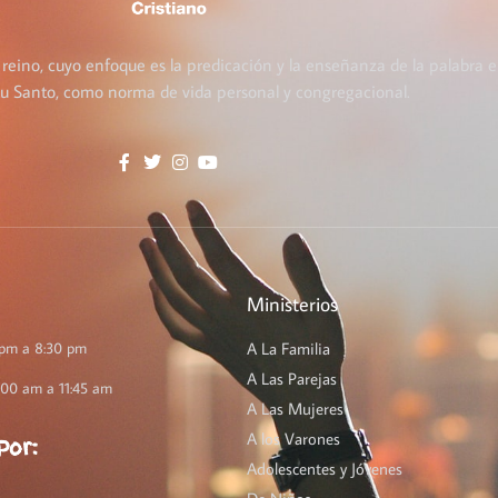
 reino, cuyo enfoque es la predicación y la enseñanza de la palabra e
itu Santo, como norma de vida personal y congregacional.
Ministerios
 pm a 8:30 pm
A La Familia
A Las Parejas
:00 am a 11:45 am
A Las Mujeres
A los Varones
Por:
Adolescentes y Jóvenes