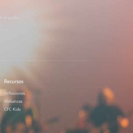
n el poder
Recursos
Reflexiones
Alabanzas
CFC Kids