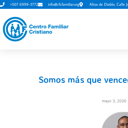
+507 6999-3772
info@cfcfamiliar.org
Altos de Diablo, Calle J
Somos más que venced
mayo 3, 2026