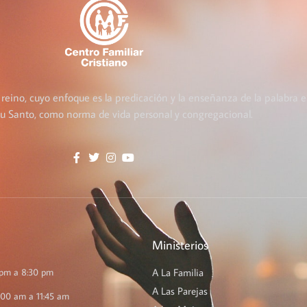
 reino, cuyo enfoque es la predicación y la enseñanza de la palabra e
itu Santo, como norma de vida personal y congregacional.
Ministerios
 pm a 8:30 pm
A La Familia
A Las Parejas
:00 am a 11:45 am