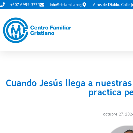
+507 6999-3772
info@cfcfamiliar.org
Altos de Diablo, Calle J
Cuando Jesús llega a nuestras 
practica p
octubre 27, 202