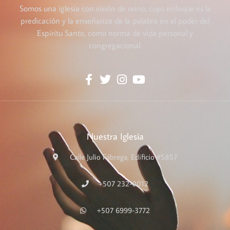
Somos una iglesia con visión de reino, cuyo enfoque es la
predicación y la enseñanza de la palabra en el poder del
Espíritu Santo, como norma de vida personal y
congregacional.
Nuestra Iglesia
Calle Julio Fábrega, Edificio #5857
+507 232-0012
+507 6999-3772