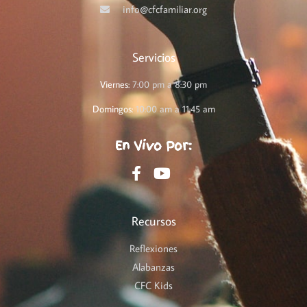
info@cfcfamiliar.org
Servicios
Viernes:
7:00 pm a 8:30 pm
Domingos:
10:00 am a 11:45 am
En Vivo Por:
Recursos
Reflexiones
Alabanzas
CFC Kids