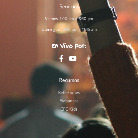
Servicios
Viernes:
7:00 pm a 8:30 pm
Domingos:
10:00 am a 11:45 am
En Vivo Por:
Recursos
Reflexiones
Alabanzas
CFC Kids