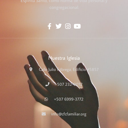
Espíritu Santo, como norma de vida personal y
congregacional.
Nuestra Iglesia
Calle Julio Fábrega, Edificio #5857
+507 232-0012
+507 6999-3772
info@cfcfamiliar.org