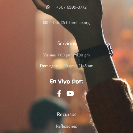
+507 6999-3772
info@cfcfamiliar.org
Servicios
Viernes:
7:00 pm a 8:30 pm
Domingos:
10:00 am a 11:45 am
En Vivo Por:
Recursos
Reflexiones