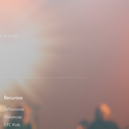
n el poder
Recursos
Reflexiones
Alabanzas
CFC Kids