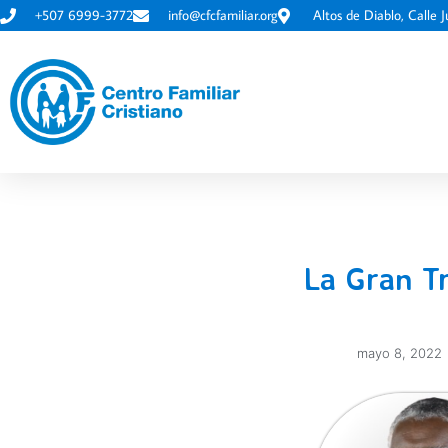
+507 6999-3772
info@cfcfamiliar.org
Altos de Diablo, Calle J
La Gran Tr
mayo 8, 2022