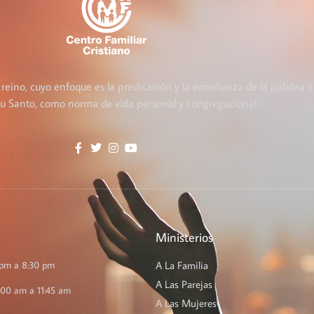
 reino, cuyo enfoque es la predicación y la enseñanza de la palabra e
itu Santo, como norma de vida personal y congregacional.
Ministerios
 pm a 8:30 pm
A La Familia
A Las Parejas
:00 am a 11:45 am
A Las Mujeres