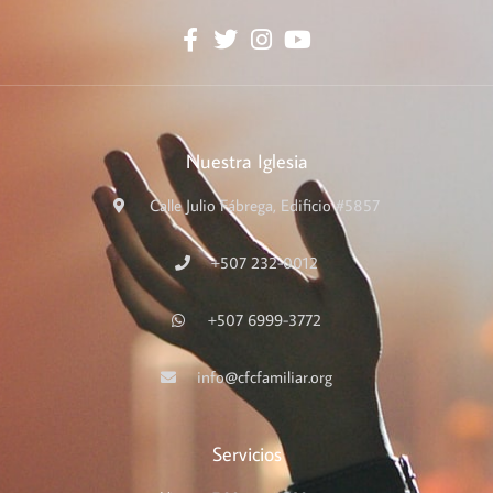
Nuestra Iglesia
Calle Julio Fábrega, Edificio #5857
+507 232-0012
+507 6999-3772
info@cfcfamiliar.org
Servicios