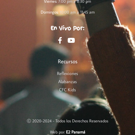
Viernes:
7:00 pm a 8:30 pm
Domingos:
10:00 am a 11:45 am
En Vivo Por:
Recursos
Reflexiones
Alabanzas
CFC Kids
Ⓒ 2020-2024 - Todos los Derechos Reservados
Web por:
E2 Panamá